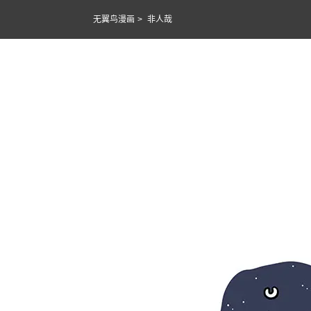
无翼鸟漫画
>
非人哉