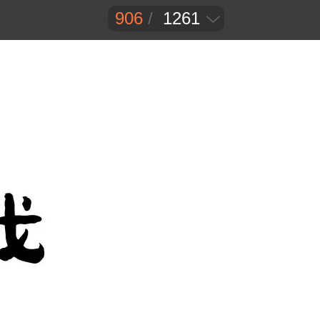
906
/
1261