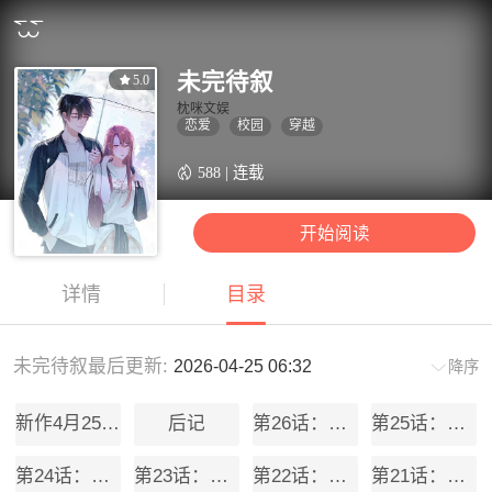
未完待叙
5.0
枕咪文娱
恋爱
校园
穿越
588 | 连载
开始阅读
详情
目录
未完待叙最后更新:
2026-04-25 06:32
降序
新作4月25日上线
后记
第26话：我和你的故事
第25话：最后的日子
第24话：打开那扇门
第23话：回到现实的方法
第22话：一次就够了
第21话：恢复记忆